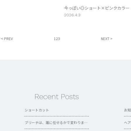
042-316-5206
042-316-5206
ウェブ予約
ウェブ予約
今っぽい◎ショート×ピンクカラー
2026.4.3
< PREV
NEXT >
1
2
3
Recent Posts
ショートカット
お知
ブリーチは、誰に任せるかで変わります。
ヘア