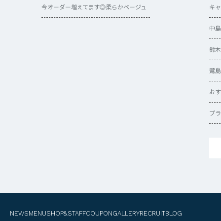
今オーダー増えてます◎柔らかベージュ
キャ
中島
鈴木
鷺島
おす
プラ
NEWS
MENU
SHOP&STAFF
COUPON
GALLERY
RECRUIT
BLOG