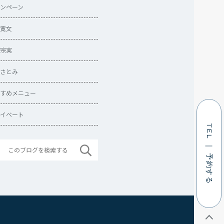
ンペーン
寛文
宗実
さとみ
すめメニュー
イベート
TEL ｜ 予約する