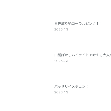
春先取り艶コーラルピンク！！
2026.4.3
白髪ぼかしハイライトで叶える大人
2026.4.3
バッサリイメチェン！
2026.4.3
×
×
×
CLOSE
CLOSE
CLO
美容室 chouchou［シュシュ］
美容室 chouchou［シュシュ］
美容室 chouchou［シュシュ］