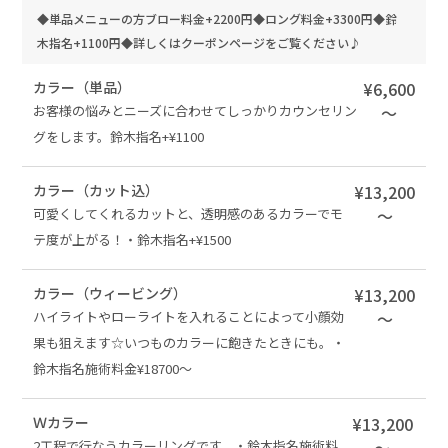
◆単品メニューの方ブロー料金+2200円◆ロング料金+3300円◆鈴
木指名+1100円◆詳しくはクーポンページをご覧ください♪
カラー（単品）
¥6,600
お客様の悩みとニーズに合わせてしっかりカウンセリン
～
グをします。鈴木指名+¥1100
カラー（カット込）
¥13,200
可愛くしてくれるカットと、透明感のあるカラーでモ
～
テ度が上がる！・鈴木指名+¥1500
カラー（ウィービング）
¥13,200
ハイライトやローライトを入れることによって小顔効
～
果も狙えます☆いつものカラーに飽きたときにも。・
鈴木指名施術料金¥18700〜
Ｗカラー
¥13,200
2工程で行なうカラーリングです。・鈴木指名施術料