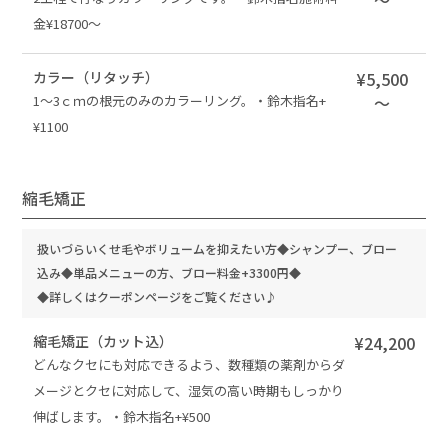
～
金¥18700〜
カラー（リタッチ）
¥5,500
1～3ｃｍの根元のみのカラーリング。・鈴木指名+
～
¥1100
縮毛矯正
扱いづらいくせ毛やボリュームを抑えたい方◆シャンプー、ブロー
込み◆単品メニューの方、ブロー料金+3300円◆
◆詳しくはクーポンページをご覧ください♪
縮毛矯正（カット込）
¥24,200
どんなクセにも対応できるよう、数種類の薬剤からダ
メージとクセに対応して、湿気の高い時期もしっかり
伸ばします。・鈴木指名+¥500