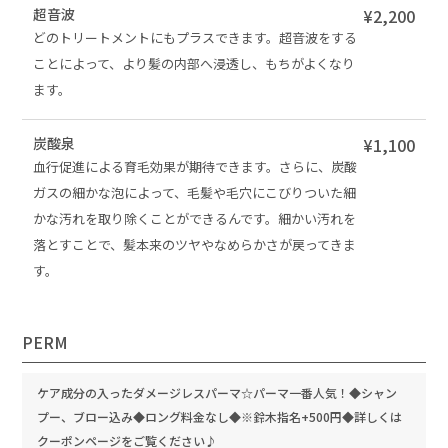
超音波
¥2,200
どのトリートメントにもプラスできます。超音波をする
ことによって、より髪の内部へ浸透し、もちがよくなり
ます。
炭酸泉
¥1,100
血行促進による育毛効果が期待できます。さらに、炭酸
ガスの細かな泡によって、毛髪や毛穴にこびりついた細
かな汚れを取り除くことができるんです。細かい汚れを
落とすことで、髪本来のツヤやなめらかさが戻ってきま
す。
PERM
ケア成分の入ったダメージレスパーマ☆パーマ一番人気！◆シャン
プー、ブロー込み◆ロング料金なし◆※鈴木指名+500円◆詳しくは
クーポンページをご覧ください♪