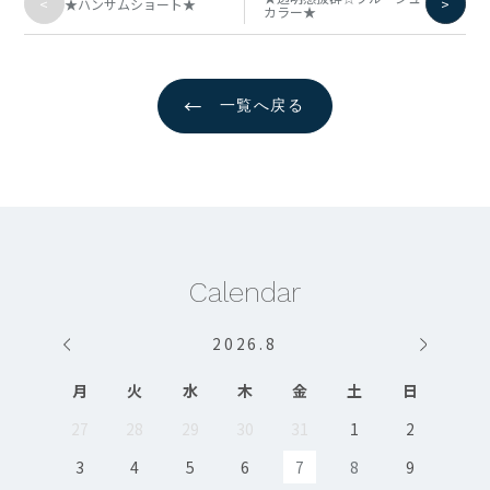
<
>
★ハンサムショート★
カラー★
←
一覧へ戻る
Calendar
2026
.
8
月
火
水
木
金
土
日
27
28
29
30
31
1
2
3
4
5
6
7
8
9