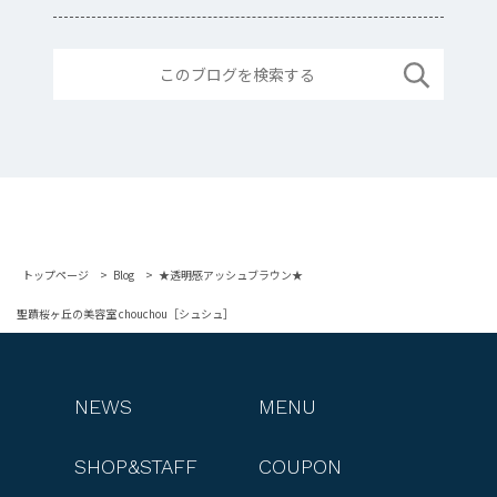
トップページ
Blog
★透明感アッシュブラウン★
聖蹟桜ヶ丘の美容室 chouchou［シュシュ］
NEWS
MENU
SHOP&STAFF
COUPON