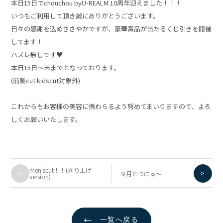
本日15日でchouchou byU-REALM 10周年迎えました！！！
いつもご利用して頂き誠にありがとうございます。
日々の感謝を込めささやかですが、豪華賞品が当たるくじ引きを開催
してます！
ハズレ無しです♥
本日15日〜末までとなっております。
(前髪cut kidscut対象外)
これからもお客様の美容に携わらるよう努めてまいりますので、よろ
しくお願いいたします。
men'scut！！(刈り上げ
<
>
９月とつにゅ～
version)
←
一覧へ戻る