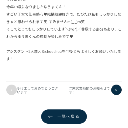
今年19歳になりましたゆうまくん！
すごい丁寧で仕事熱心♥結構綺麗好きで、たびたび私もしっかりしな
きゃと思わせられます笑 すみませんm(_ _)m笑
そしてとってもしっかりしています＼(^o^)／尊敬する部分もあり、こ
れからゆうまくんの成長が楽しみです♥
アシスタント1人増えたchouchouを今後ともよろしくお願いいたしま
す！
明けましておめでとうござ
年末営業時間のお知らせで
<
>
います
す！
←
一覧へ戻る