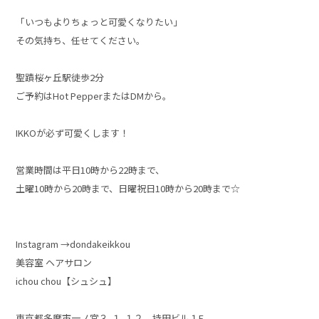
「いつもよりちょっと可愛くなりたい」
その気持ち、任せてください。
聖蹟桜ヶ丘駅徒歩2分
ご予約はHot PepperまたはDMから。
IKKOが必ず可愛くします！
営業時間は平日10時から22時まで、
土曜10時から20時まで、日曜祝日10時から20時まで☆
Instagram →dondakeikkou
美容室 ヘアサロン
ichou chou【シュシュ】
東京都多摩市一ノ宮３-１-１２ 持田ビル１F