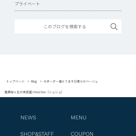
プライベート
トップページ
Blog
今オーダー増えてます◎柔らかベージュ
聖蹟桜ヶ丘の美容室 chouchou［シュシュ］
NEWS
MENU
SHOP&STAFF
COUPON