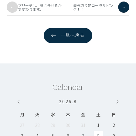
ブリーチは、誰に任せるか
春先取り艶コーラルピン
<
>
で変わります。
ク！！
←
一覧へ戻る
Calendar
2026
.
8
月
火
水
木
金
土
日
27
28
29
30
31
1
2
3
4
5
6
7
8
9