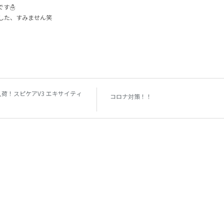
す☃︎
ました、すみません笑
荷！スピケアV3 エキサイティ
コロナ対策！！