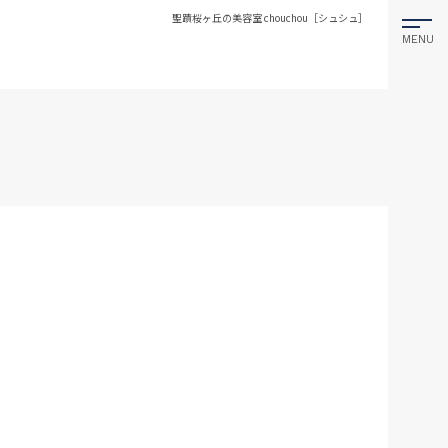
聖蹟桜ヶ丘の美容室 chouchou［シュシュ］