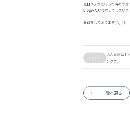
先日スノボに行った時の写真で
blogみたいになってしまい
お待ちしております( ᐢ. ̫ .ᐢ )
大人気商品！入
<
prev
ングフ...
←
一覧へ戻る