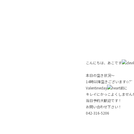
こんにちは、あこです
本日の空き状況〜
14時以降空きございます✩.*˚
Valentineday
前に
キレイにかっこよくしませんか✩
当日予約大歓迎です！
お問い合わせ下さい！
042-316-5206