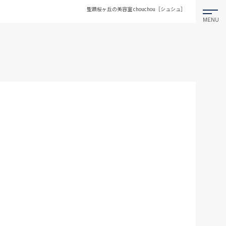
聖蹟桜ヶ丘の美容室 chouchou［シュシュ］