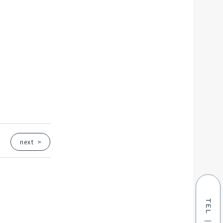
SE
next
>